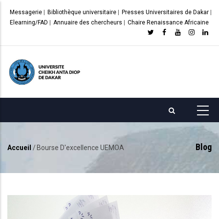
Aller
Messagerie
|
Bibliothèque universitaire
|
Presses Universitaires de Dakar
|
au
Elearning/FAD
|
Annuaire des chercheurs
|
Chaire Renaissance Africaine
contenu
principal
Blog
Accueil
/
Bourse D'excellence UEMOA
Fil
d'Ariane