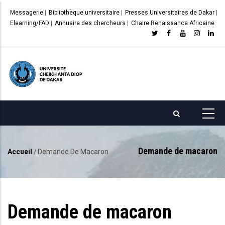
Aller
Messagerie
|
Bibliothèque universitaire
|
Presses Universitaires de Dakar
|
au
Elearning/FAD
|
Annuaire des chercheurs
|
Chaire Renaissance Africaine
contenu
principal
Demande de macaron
Accueil
/
Demande De Macaron
Fil
d'Ariane
Demande de macaron