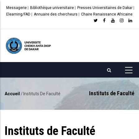
Aller
Messagerie
|
Bibliothèque universitaire
|
Presses Universitaires de Dakar
|
au
Elearning/FAD
|
Annuaire des chercheurs
|
Chaire Renaissance Africaine
contenu
principal
Instituts de Faculté
Accueil
/
Instituts De Faculté
Fil
d'Ariane
Instituts de Faculté