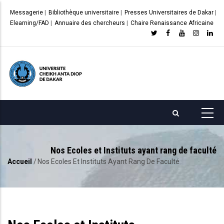
Aller
Messagerie
|
Bibliothèque universitaire
|
Presses Universitaires de Dakar
|
au
Elearning/FAD
|
Annuaire des chercheurs
|
Chaire Renaissance Africaine
contenu
principal
Nos Ecoles et Instituts ayant rang de faculté
Accueil
/
Nos Ecoles Et Instituts Ayant Rang De Faculté
Fil
d'Ariane