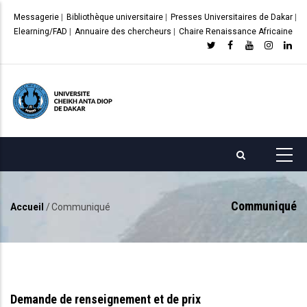
Aller
Messagerie
|
Bibliothèque universitaire
|
Presses Universitaires de Dakar
|
au
Elearning/FAD
|
Annuaire des chercheurs
|
Chaire Renaissance Africaine
contenu
principal
Communiqué
Accueil
/
Communiqué
Fil
d'Ariane
Demande de renseignement et de prix