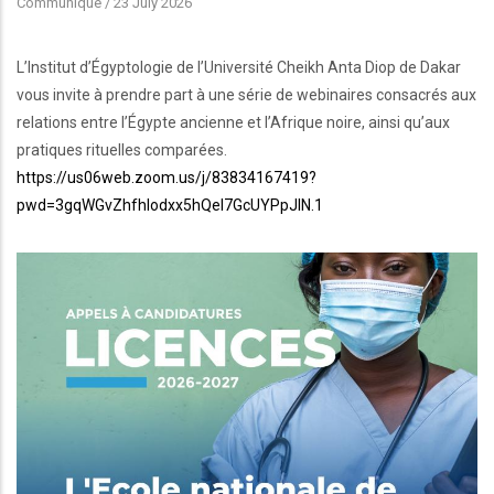
Communiqué
/
23 July 2026
L’Institut d’Égyptologie de l’Université Cheikh Anta Diop de Dakar
vous invite à prendre part à une série de webinaires consacrés aux
relations entre l’Égypte ancienne et l’Afrique noire, ainsi qu’aux
pratiques rituelles comparées.
https://us06web.zoom.us/j/83834167419?
pwd=3gqWGvZhfhIodxx5hQel7GcUYPpJlN.1