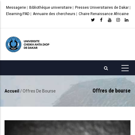
Aller
Messagerie
|
Bibliothèque universitaire
|
Presses Universitaires de Dakar
|
au
Elearning/FAD
|
Annuaire des chercheurs
|
Chaire Renaissance Africaine
contenu
principal
Offres de bourse
Accueil
/
Offres De Bourse
Fil
d'Ariane