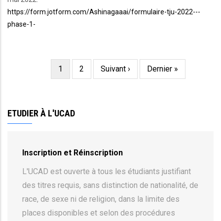
https://form.jotform.com/Ashinagaaai/formulaire-tju-2022---
phase-1-
Page
1
Page
2
Page
Suivant ›
Dernière
Dernier »
Pagination
courante
suivante
page
ETUDIER À L'UCAD
Inscription et Réinscription
L'UCAD est ouverte à tous les étudiants justifiant
des titres requis, sans distinction de nationalité, de
race, de sexe ni de religion, dans la limite des
places disponibles et selon des procédures