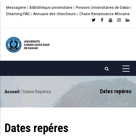
Aller
Messagerie
|
Bibliothèque universitaire
|
Presses Universitaires de Dakar
|
au
Elearning/FAD
|
Annuaire des chercheurs
|
Chaire Renaissance Africaine
contenu
principal
Dates repéres
Accueil
/
Dates Repéres
Fil
d'Ariane
Dates repéres