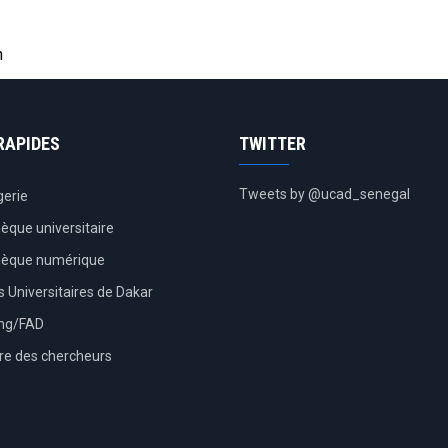
n
RAPIDES
TWITTER
Tweets by @ucad_senegal
erie
hèque universitaire
thèque numérique
 Universitaires de Dakar
ing/FAD
re des chercheurs