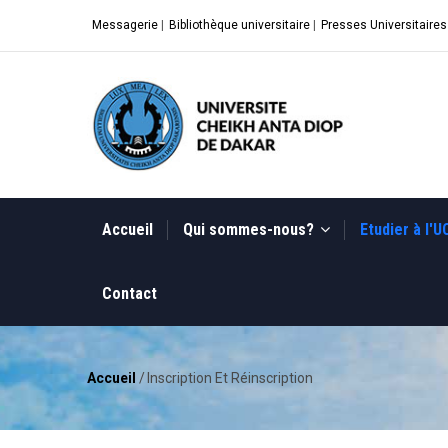
Aller
Messagerie
|
Bibliothèque universitaire
|
Presses Universitaires
au
contenu
principal
MAIN
NAVIGATION
Accueil
Qui sommes-nous?
Etudier à l'
Contact
Accueil
/
Inscription Et Réinscription
Fil
d'Ariane