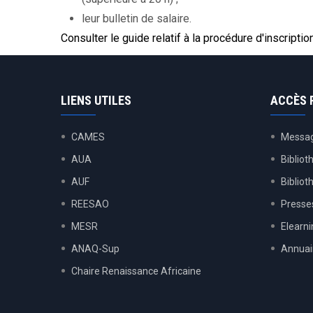
leur bulletin de salaire.
Consulter le guide relatif à la procédure d'inscriptio
LIENS UTILES
ACCÈS 
CAMES
Messag
AUA
Bibliot
AUF
Biblio
REESAO
Presses
MESR
Elearn
ANAQ-Sup
Annuai
Chaire Renaissance Africaine