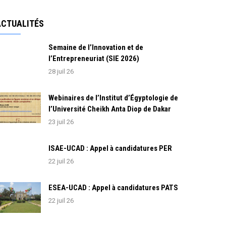
ACTUALITÉS
Semaine de l’Innovation et de
l’Entrepreneuriat (SIE 2026)
28 juil 26
Webinaires de l’Institut d’Égyptologie de
l’Université Cheikh Anta Diop de Dakar
23 juil 26
ISAE-UCAD : Appel à candidatures PER
22 juil 26
ESEA-UCAD : Appel à candidatures PATS
22 juil 26