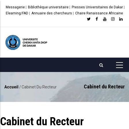
Aller
Messagerie
|
Bibliothèque universitaire
|
Presses Universitaires de Dakar
|
au
Elearning/FAD
|
Annuaire des chercheurs
|
Chaire Renaissance Africaine
contenu
principal
Cabinet du Recteur
Accueil
/
Cabinet Du Recteur
Fil
d'Ariane
Cabinet du Recteur