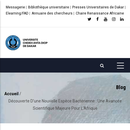
Aller
Messagerie
|
Bibliothèque universitaire
|
Presses Universitaires de Dakar
|
au
Elearning/FAD
|
Annuaire des chercheurs
|
Chaire Renaissance Africaine
contenu
principal
Blog
Accueil
/
Fil
Découverte D'une Nouvelle Espèce Bactérienne : Une Avancée
d'Ariane
Scientifique Majeure Pour L'Afrique