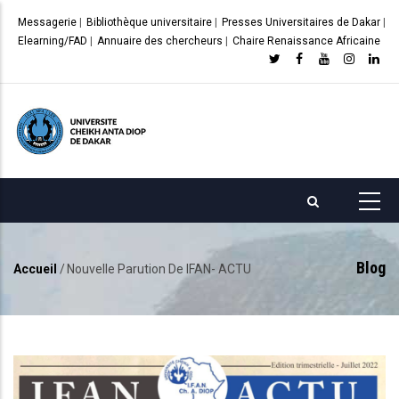
Aller
Messagerie
|
Bibliothèque universitaire
|
Presses Universitaires de Dakar
|
au
Elearning/FAD
|
Annuaire des chercheurs
|
Chaire Renaissance Africaine
contenu
principal
Blog
Accueil
/
Nouvelle Parution De IFAN- ACTU
Fil
d'Ariane