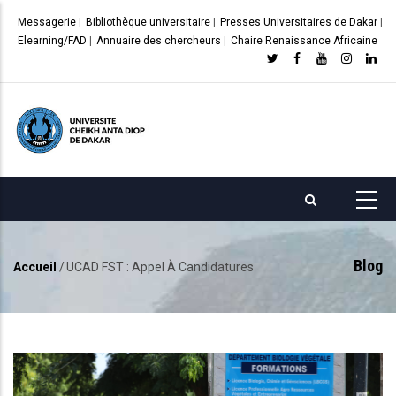
Aller
Messagerie
|
Bibliothèque universitaire
|
Presses Universitaires de Dakar
|
au
Elearning/FAD
|
Annuaire des chercheurs
|
Chaire Renaissance Africaine
contenu
principal
Blog
Accueil
/
UCAD FST : Appel À Candidatures
Fil
d'Ariane