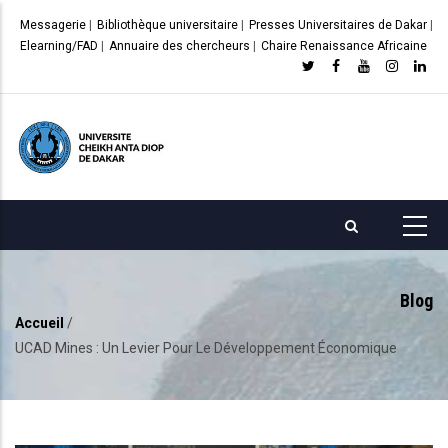
Aller
Messagerie
|
Bibliothèque universitaire
|
Presses Universitaires de Dakar
|
au
Elearning/FAD
|
Annuaire des chercheurs
|
Chaire Renaissance Africaine
contenu
principal
Blog
Accueil
/
Fil
UCAD Mines : Un Levier Pour Le Développement Économique
d'Ariane